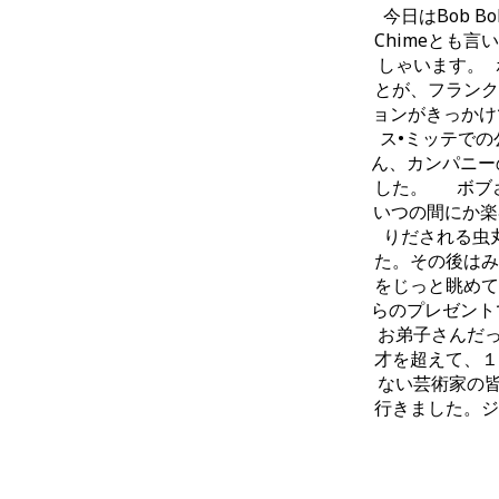
今日はBob 
Chimeとも
しゃいます。
とが、フランク
ョンがきっかけ
ス•ミッテで
ん、カンパニー
した。 ボブさ
いつの間にか楽
りだされる虫
た。その後はみ
をじっと眺めて
らのプレゼント
お弟子さんだ
才を超えて、１
ない芸術家の
行きました。ジ