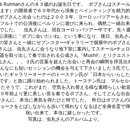
Bob Rutmanさんの８３歳のお誕生日です。 ボブさんはスチール
言います）の開発者で６０年代から演奏とペインティングを精力
 ボブさんと出会ったのは２００３年、ヨーロッパツアーをされ
フルトでの公演後にベルリンに遊びに来られ、偶然ご一緒出来
でした。 虫丸さんは、現在ヨーロッパツアー中です。先々
の公演後に「ボブに会いたいね」という事になり、後日、虫丸さ
の皆さんと一緒にセブンスター•ギャラリーで個展中のボブさ
んは、虫丸さんに会うなり地下室に案内してスチール•チェロ
器を取り出して奏で出される公成さん「Mushi!」とリクエス
丸さん。。。３氏の言葉を超えた出会いと再会の瞬間を拝見出
んなにも短いセッションの機会を与えて下さいました３氏でし
いたギャラリーオーナーのトーステン氏が「日本からいらした
です」と急に踊り始められました。トーステン氏は、マルセル
ったそうで、これがまた、空気を入れ替える様な素晴らしい歓迎
０年前より更に美しい音を奏でるボブさん、そしてどんな出会
皆さんに、本当に勇気を得たひと時でした。 昨日はボブさんの
ョークをとばしながらも歩いて帰れなくなるほど全身全霊で弾
祝い出来て、本当に嬉しかったです。
写真は、虫丸さんのアルバムより。