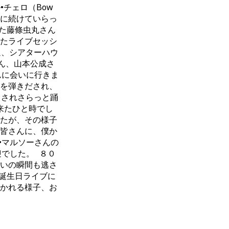
•チェロ（Bow
的に続けていらっ
た藤條虫丸さん
たライブセッシ
週、シアターハウ
ん、山本公成さ
んに会いに行きま
を弾きだされ、
トされさらっと踊
来たひと時でし
たが、その様子
皆さんに、僕か
•マルソーさんの
でした。 ８０
いの瞬間も逃さ
誕生日ライブに
かれる様子、お