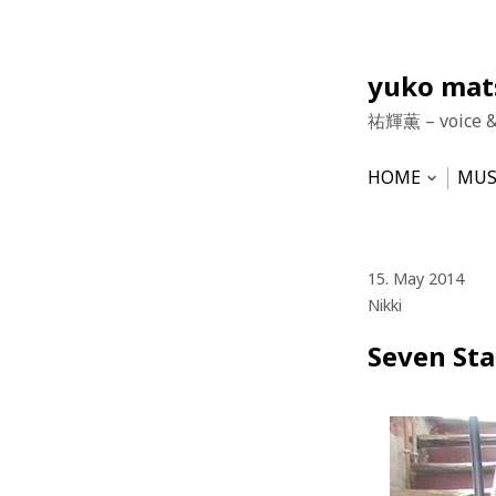
Skip
yuko ma
to
祐輝薫 – voice 
content
HOME
MUS
Open
subme
NEWS
HU
VO
15. May 2014
Nikki
Seven St