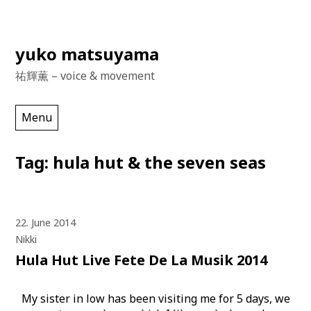
Skip
yuko matsuyama
to
祐輝薫 – voice & movement
content
Menu
Tag:
hula hut & the seven seas
22. June 2014
Nikki
Hula Hut Live Fete De La Musik 2014
My sister in low has been visiting me for 5 days, we