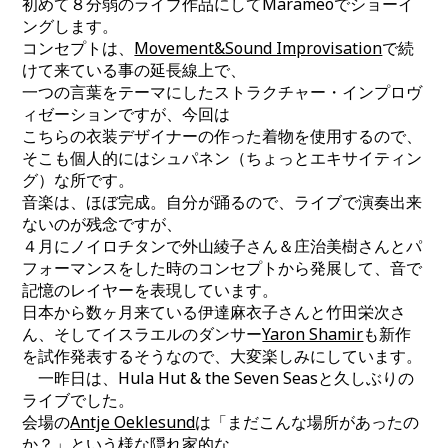
初めて８分弱のライブ作品にしてMarameoでショーイ
ングします。
コンセプトは、
Movement&Sound Improvisation
で続
けて来ている事の延長線上で、
一つの言葉をテーマにしたストラクチャー・インプロヴ
ィゼーションですが、今回は
こちらの衣装デザイナーの作った着物を使用するので、
そこも個人的にはシュパネン（ちょっとエキサイティン
グ）な所です。
音楽は、ほぼ完成。自分が踊るので、ライブで演奏出来
ないのが残念ですが、
４月にノイロチタンで外山綾子さん＆庄治美樹さんとパ
フォーマンスをした時のコンセプトから発展して、音で
記憶のレイヤーを表現しています。
日本から数ヶ月来ている伊達麻衣子さんと竹田栄次さ
ん、そしてイスラエルのダンサー
Yaron Shamir
も新作
を試作発表するそうなので、大変楽しみにしています。
一昨日は、Hula Hut & the Seven Seasと久しぶりの
ライブでした。
会場の
Antje Oeklesund
は「まだこんな場所があったの
か？」という様な隠れ家的な、