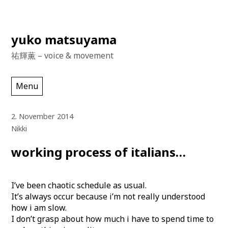
Skip
yuko matsuyama
to
祐輝薫 – voice & movement
content
Menu
2. November 2014
Nikki
working process of italians…
I’ve been chaotic schedule as usual.
It’s always occur because i’m not really understood
how i am slow.
I don’t grasp about how much i have to spend time to