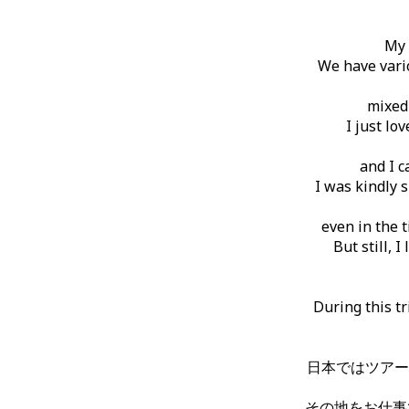
My 
We have vari
mixed 
I just lo
and I c
I was kindly 
even in the t
But still, I
During this t
日本ではツアー
その地をお仕事