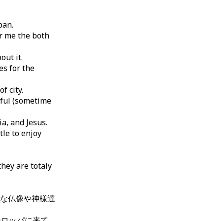
pan.
r me the both
out it.
es for the
of city.
iful (sometime
ia, and Jesus.
ttle to enjoy
hey are totaly
な仏像や神様達
ーロッパに来て、