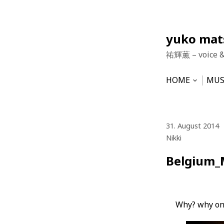
Skip
yuko ma
to
祐輝薫 – voice 
content
HOME
MUS
Open
subme
NEWS
HU
VO
31. August 2014
Nikki
Belgium_
Why? why onl