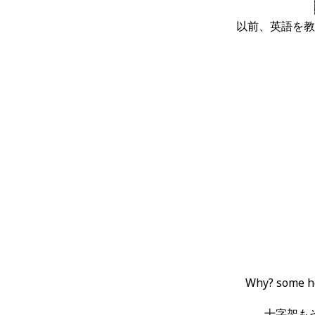
以前、英語を教
Why? some ho
十字架も