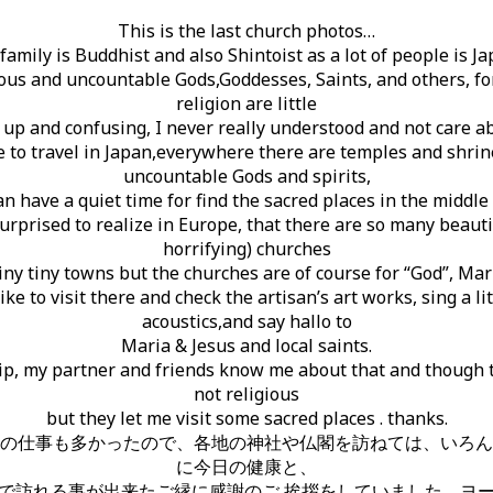
This is the last church photos…
family is Buddhist and also Shintoist as a lot of people is Ja
ous and uncountable Gods,Goddesses, Saints, and others, fo
religion are little
up and confusing, I never really understood and not care ab
ve to travel in Japan,everywhere there are temples and shrin
uncountable Gods and spirits,
an have a quiet time for find the sacred places in the middle 
surprised to realize in Europe, that there are so many beaut
horrifying) churches
iny tiny towns but the churches are of course for “God”, Mar
 like to visit there and check the artisan’s art works, sing a li
acoustics,and say hallo to
Maria & Jesus and local saints.
rip, my partner and friends know me about that and though t
not religious
but they let me visit some sacred places . thanks.
の仕事も多かったので、各地の神社や仏閣を訪ねては、いろん
に今日の健康と、
で訪れる事が出来たご縁に感謝のご 挨拶をしていました。ヨ