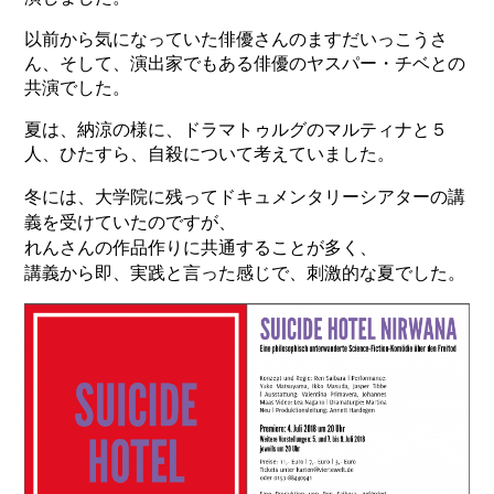
以前から気になっていた俳優さんのますだいっこうさ
ん、そして、演出家でもある俳優のヤスパー・チベとの
共演でした。
夏は、納涼の様に、ドラマトゥルグのマルティナと５
人、ひたすら、自殺について考えていました。
冬には、大学院に残ってドキュメンタリーシアターの講
義を受けていたのですが、
れんさんの作品作りに共通することが多く、
講義から即、実践と言った感じで、刺激的な夏でした。