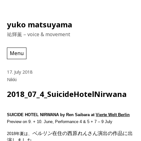
Skip
yuko matsuyama
to
祐輝薫 – voice & movement
content
Menu
17. July 2018
Nikki
2018_07_4_SuicideHotelNirwana
SUICIDE HOTEL NIRWANA by Ren Saibara at
Vierte Welt Berlin
Preview on 9. + 10. June, Performance 4 & 5 + 7 – 9 July
ベルリン
在住の西原
れん
さん演出の作品に出
2018年夏は、
演しました。