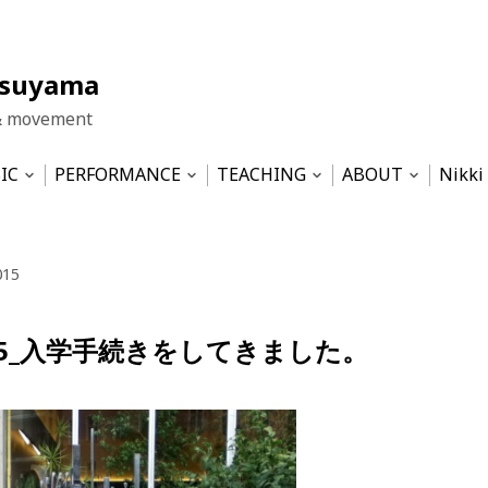
tsuyama
& movement
IC
PERFORMANCE
TEACHING
ABOUT
Nikki
Open
Open
Open
Open
nu
submenu
submenu
submenu
submen
LA HUT
Work Samples
Pilates based physical training
Impressum
Dis T
ICE
Movement&Sound Improvisation
WIND- the central theme
Datenschutzerk
015
ma-Ensemble
SERENDIPITY
Theater 2002-2012
Musicality for Dancers – semin
2015_入学手続きをしてきました。
Musical & Revue 1989-2001
Sustainability — SS2022 at HZT
Tinnitus und Geräusche – semi