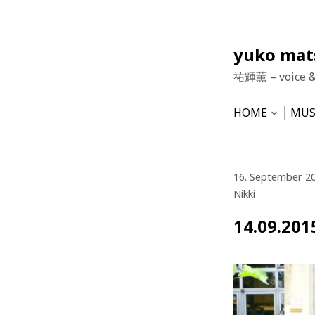
Skip
yuko ma
to
祐輝薫 – voice 
content
HOME
MUS
Open
subme
NEWS
HU
VO
16. September 2
Nikki
14.09.