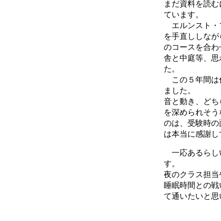
まだ資料を読む
ています。
エルンスト・ブ
を手直ししなが
のコースを合わ
舎と中庭等、思
た。
この５年間は仕
ました。
音と動き、どち
を深められそう
のは、受験時の
は本当に感謝し
一応あるらしい
す。
夜のクラス担当
睡眠時間との戦
て通いたいと思