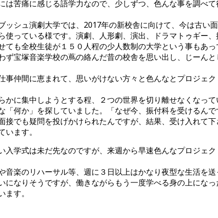
には苦痛に感じる語学力なので、少しずつ、色んな事を調べて
ッシュ演劇大学では、2017年の新校舎に向けて、今は古い
ら使っている様です。演劇、人形劇、演出、ドラマトゥギー、
せても全校生徒が１５０人程の少人数制の大学という事もあっ
わず宝塚音楽学校の蔦の絡んだ昔の校舎を思い出し、じーんと
事仲間に恵まれて、思いがけない方々と色んなとプロジェク
らかに集中しようとする程、２つの世界を切り離せなくなって
な「何か」を探していました。「なぜ今、振付科を受けるんで
面接でも疑問を投げかけられたんですが、結果、受け入れて下
ています。
入学式は未だ先なのですが、来週から早速色んなプロジェク
や音楽のリハーサル等、週に３日以上はかなり夜型な生活を送
いになりそうですが、働きながらもう一度学べる身の上になっ
います。