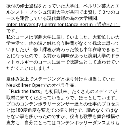
振付の修士過程をとっていた大学は、
ベルリン芸大
と
エ
ルンスト・ブッシュ演劇大学
が共同で出資して３つのコ
ースを運営している現代舞踊の為の大学機関、
Inter-University Centre for Dance Berlin（通称HZT）
です。
私のコースは演劇大学に属していました。大変忙しい大
学生活で、他の課と触れ合う時間がなくて残念に思って
いましたが、修士課程が終わった後も半年在籍できるこ
とになったので、以前から興味があった演劇大学のドラ
マトゥルギーのコースに週一で聴講生として通わせてい
ただくことにしました。
夏休み返上でステージングと振り付けを担当していた
Neuköllner Operでのオペラ作品、
「Fuck the facts」も初日以来、たくさんのメディアが
取材に来てくださっているようで、ほっとしています。
プロのコンテンポラリーダンサー達との仕事のプロセス
とは180度角度を変えての振り付けで、諦めなくてはな
らない事も多かったのですが、役者も歌手も舞台機構や
裏方も、自分にとってはコンテンポラリーダンスよりも